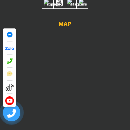
MAP
0909052838