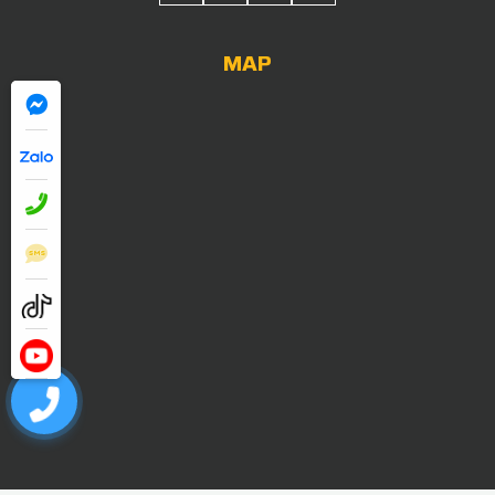
MAP
0909052838