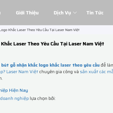
ủ
Giới Thiệu
Dịch Vụ
Tin Tức
Logo Khắc Laser Theo Yêu Cầu Tại Laser Nam Việt
 Khắc Laser Theo Yêu Cầu Tại Laser Nam Việt
 bút gỗ nhận khắc logo khắc laser theo yêu cầu
để là
ấp?
Laser Nam Việt
chuyên gia công và
sản xuất các m
h.
hiệp Hiện Nay
 doanh nghiệp
lựa chọn bởi: