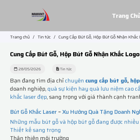
Trang Ch
Trang chủ
/
Tin tức
/
Cung Cấp Bút Gỗ, Hộp Bút Gỗ Nhận Khắc 
Cung Cấp Bút Gỗ, Hộp Bút Gỗ Nhận Khắc Logo
28/05/2026
Tin tức
Bạn đang tìm địa chỉ
chuyên
cung cấp bút gỗ
,
hộp
doanh nghiệp,
quà sự kiện hay quà lưu niệm cao c
khắc laser đẹp
, sang trọng với giá thành cạnh tran
Bút Gỗ Khắc Laser
–
Xu Hướng Quà Tặng Doanh Ng
Những mẫu bút gỗ và hộp bút gỗ đang được nhiều
Thiết kế sang trọng
Thân thiện môi trường