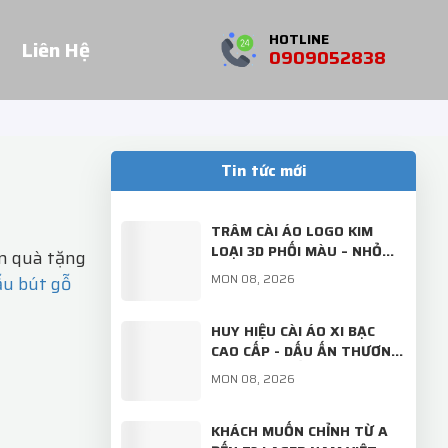
HOTLINE
Liên Hệ
0909052838
Tin tức mới
TRÂM CÀI ÁO LOGO KIM
LOẠI 3D PHỐI MÀU – NHỎ
m quà tặng
GỌN, SANG TRỌNG, ĐẬM
MON 08, 2026
ẫu bút gỗ
DẤU ẤN THƯƠNG HIỆU!
HUY HIỆU CÀI ÁO XI BẠC
CAO CẤP - DẤU ẤN THƯƠNG
HIỆU TINH TẾ TỪ LASER
MON 08, 2026
NAM VIỆT
KHÁCH MUỐN CHỈNH TỪ A