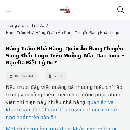
Trang chủ
/
Tin tức
/
Hàng Trăm Nhà Hàng, Quán Ăn Đang Chuyển Sang Khắc Logo
Trên Muỗng, Nĩa, Dao Inox – Bạn Đã Biết Lý Do?
Hàng Trăm Nhà Hàng, Quán Ăn Đang Chuyển
Sang Khắc Logo Trên Muỗng, Nĩa, Dao Inox –
Bạn Đã Biết Lý Do?
09/06/2026
Tin tức
Nếu trước đây việc quảng bá thương hiệu chỉ tập
trung vào bảng hiệu, menu hay đồng phục nhân
viên thì hiện nay nhiều nhà hàng,
quán ăn và
khách sạn đã bắt đầu đầu tư vào những chi tiết
nhỏ nhất trên bàn ăn
.
Một chiếc muỗng inox được khắc logo
,
một đôi