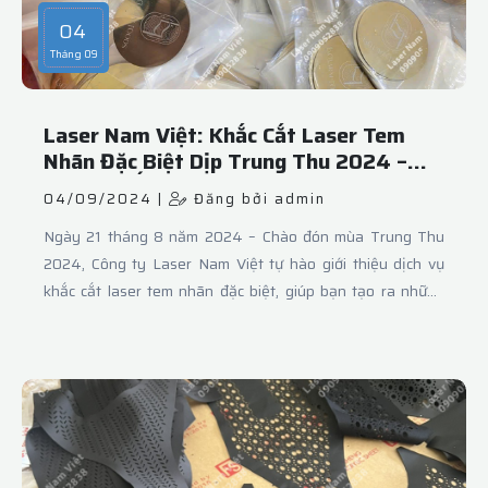
04
Tháng 09
Laser Nam Việt: Khắc Cắt Laser Tem
Nhãn Đặc Biệt Dịp Trung Thu 2024 –
Tạo Dấu Ấn Cá Nhân Hóa Cho Mỗi Món
04/09/2024 |
Đăng bởi admin
Quà
Ngày 21 tháng 8 năm 2024 – Chào đón mùa Trung Thu
2024, Công ty Laser Nam Việt tự hào giới thiệu dịch vụ
khắc cắt laser tem nhãn đặc biệt, giúp bạn tạo ra những
món quà trung thu độc đáo và ý nghĩa. Với công nghệ khắc
laser tiên tiến, Laser Nam Việt cam kết mang đến giải pháp
cá nhân hóa hoàn hảo để mỗi món quà trở nên đặc biệt hơn
bao giờ hết.