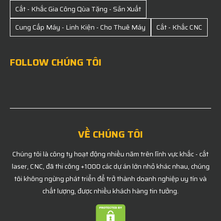
Cắt - Khắc Gia Công Qùa Tặng - Sản Xuất
Cung Cấp Máy - Linh Kiện - Cho Thuê Máy
Cắt - Khắc CNC
FOLLOW CHÚNG TÔI
VỀ CHÚNG TÔI
Chúng tôi là công ty hoạt động nhiều năm trên lĩnh vực khắc - cắt
laser, CNC, đã thi công +1000 các dự án lớn nhỏ khác nhau, chúng
tôi không ngừng phát triển để trở thành doanh nghiệp uy tín và
chất lượng, được nhiều khách hàng tin tưởng.