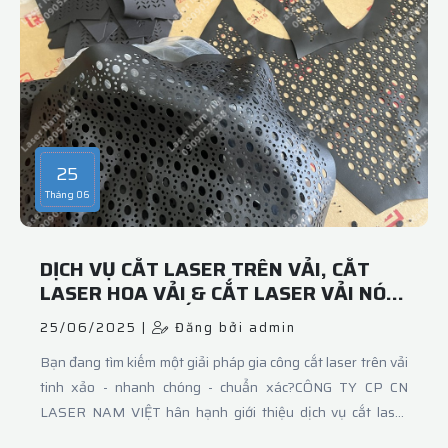
25
Tháng 06
DỊCH VỤ CẮT LASER TRÊN VẢI, CẮT
LASER HOA VẢI & CẮT LASER VẢI NÓN
– CHÍNH XÁC, SẮC NÉT, CHUYÊN
25/06/2025 |
Đăng bởi admin
NGHIỆP TẠI LASER NAM VIỆT
Bạn đang tìm kiếm một giải pháp gia công cắt laser trên vải
tinh xảo - nhanh chóng - chuẩn xác?CÔNG TY CP CN
LASER NAM VIỆT hân hạnh giới thiệu dịch vụ cắt laser
trên vải, cắt laser hoa vải và cắt laser vải nón – lựa chọn