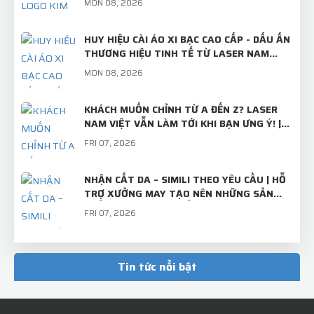
MON 08, 2026
HUY HIỆU CÀI ÁO XI BẠC CAO CẤP - DẤU ẤN
THƯƠNG HIỆU TINH TẾ TỪ LASER NAM
VIỆT
MON 08, 2026
KHÁCH MUỐN CHỈNH TỪ A ĐẾN Z? LASER
NAM VIỆT VẪN LÀM TỚI KHI BẠN ƯNG Ý! |
TRÂM CÀI ÁO THIẾT KẾ RIÊNG
FRI 07, 2026
NHẬN CẮT DA – SIMILI THEO YÊU CẦU | HỖ
TRỢ XƯỞNG MAY TẠO NÊN NHỮNG SẢN
PHẨM CHỈN CHU, CHUẨN ĐẸP
FRI 07, 2026
TẤM INOX BÌNH THƯỜNG – KHI QUA TAY
LASER NAM VIỆT SẼ TRỞ THÀNH "BỘ MẶT"
Tin tức nổi bật
CHUYÊN NGHIỆP CỦA THƯƠNG HIỆU!
MON 07, 2026