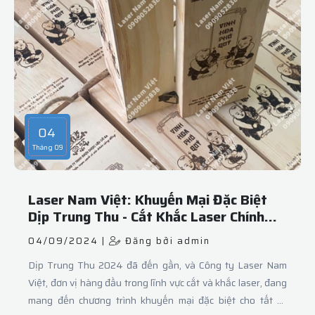
04
Tháng 09
Laser Nam Việt: Khuyến Mại Đặc Biệt
Dịp Trung Thu - Cắt Khắc Laser Chính
Xác và Sáng Tạo
04/09/2024 |
Đăng bởi admin
Dịp Trung Thu 2024 đã đến gần, và Công ty Laser Nam
Việt, đơn vị hàng đầu trong lĩnh vực cắt và khắc laser, đang
mang đến chương trình khuyến mại đặc biệt cho tất cả