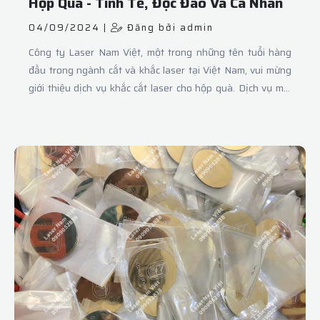
Hộp Quà - Tinh Tế, Độc Đáo Và Cá Nhân
04/09/2024 |
Đăng bởi admin
Công ty Laser Nam Việt, một trong những tên tuổi hàng
đầu trong ngành cắt và khắc laser tại Việt Nam, vui mừng
giới thiệu dịch vụ khắc cắt laser cho hộp quà. Dịch vụ mới
này hứa hẹn sẽ mang đến cho khách hàng những sản phẩm
quà tặng vừa tinh tế, độc đáo vừa cá nhân hóa theo nhu
cầu riêng.