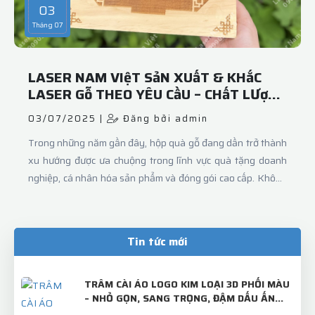
03
Tháng 07
LASER NAM VIệT SảN XUấT & KHắC
LASER Gỗ THEO YÊU CầU – CHấT LƯợNG
Từ XƯởNG
03/07/2025 |
Đăng bởi admin
Trong những năm gần đây, hộp quà gỗ đang dần trở thành
xu hướng được ưa chuộng trong lĩnh vực quà tặng doanh
nghiệp, cá nhân hóa sản phẩm và đóng gói cao cấp. Không
chỉ bền đẹp, hộp gỗ còn tạo ấn tượng mạnh bởi sự sang
trọng, tinh tế và mang giá trị sử dụng lâu dài.Tại Laser Nam
Việt, chúng tôi chuyên sản xuất & gia công khắc laser trên
Tin tức mới
gỗ theo yêu cầu, từ số lượng nhỏ đến sản xuất quy mô lớn,
phục vụ đa dạng nhu cầu :
TRÂM CÀI ÁO LOGO KIM LOẠI 3D PHỐI MÀU
– NHỎ GỌN, SANG TRỌNG, ĐẬM DẤU ẤN
THƯƠNG HIỆU!