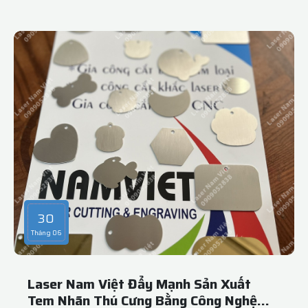
hàng đầu của nhiều xưởng may, thương hiệu thời trang và
doanh nghiệp sản xuất nón mũ trên toàn quốc!- Cắt laser
trên vải là phương pháp gia công hiện đại, giúp tạo ra
những đường cắt mượt, chuẩn xác, viền cắt sạch sẽ mà
không làm xơ sợi hay cháy mép. Tại Laser Nam Việt.-
Ngành sản xuất nón đang ngày càng đòi hỏi tính thẩm mỹ
cao, đặc biệt ở phần logo, hoa văn, lỗ thoáng khí trên vải ...
Công nghệ cắt laser trên vải nón.- Một trong những thế
mạnh tại Laser Nam Việt là cắt hoa văn cắt laser trang trí,
hoa vải cắt laser handmade cho các shop phụ kiện, xưởng
thời trang, tiệm cưới hỏi. ..
30
Tháng 06
Laser Nam Việt Đẩy Mạnh Sản Xuất
Tem Nhãn Thú Cưng Bằng Công Nghệ