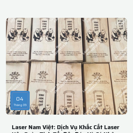
khách hàng. Được biết đến với chất lượng dịch vụ vượt trội
và công nghệ tiên tiến, Laser Nam Việt cam kết sẽ làm hài
lòng khách hàng với những sản phẩm và dịch vụ tinh xảo
nhất.
04
Tháng 09
Laser Nam Việt: Dịch Vụ Khắc Cắt Laser