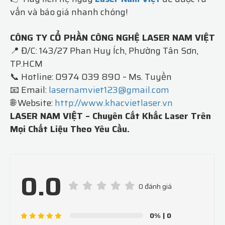
vấn và báo giá nhanh chóng!
CÔNG TY CỔ PHẦN CÔNG NGHỆ LASER NAM VIỆT
📍 Đ/C: 143/27 Phan Huy Ích, Phường Tân Sơn,
TP.HCM
📞 Hotline: 0974 039 890 – Ms. Tuyền
📧 Email:
lasernamviet123@gmail.com
🌐 Website:
http://www.khacvietlaser.vn
LASER NAM VIỆT – Chuyên Cắt Khắc Laser Trên
Mọi Chất Liệu Theo Yêu Cầu.
0.0
0 đánh giá
0%
| 0