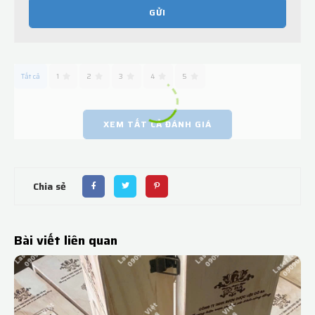
GỬI
Tất cả
1
2
3
4
5
XEM TẤT CẢ ĐÁNH GIÁ
Chia sẻ
Bài viết liên quan