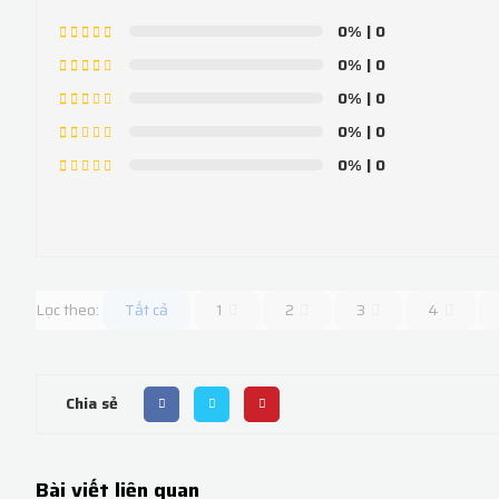
0%
| 0
0%
| 0
0%
| 0
0%
| 0
0%
| 0
Lọc theo:
Tất cả
1
2
3
4
Chia sẻ
Bài viết liên quan