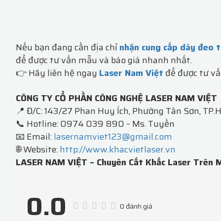
Nếu bạn đang cần địa chỉ
nhận cung cấp dây đeo t
để được tư vấn mẫu và báo giá nhanh nhất.
👉 Hãy liên hệ ngay
Laser Nam Việt
để được tư vấ
CÔNG TY CỔ PHẦN CÔNG NGHỆ LASER NAM VIỆT
📍 Đ/C: 143/27 Phan Huy Ích, Phường Tân Sơn, TP
📞 Hotline: 0974 039 890 – Ms. Tuyền
📧 Email:
lasernamviet123@gmail.com
🌐 Website:
http://www.khacvietlaser.vn
LASER NAM VIỆT – Chuyên Cắt Khắc Laser Trên M
0.0
0 đánh giá