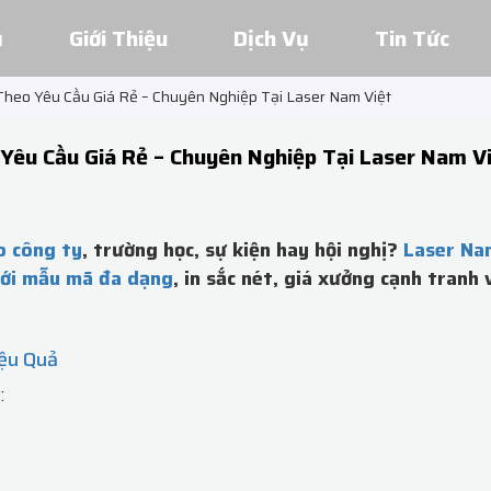
ủ
Giới Thiệu
Dịch Vụ
Tin Tức
heo Yêu Cầu Giá Rẻ – Chuyên Nghiệp Tại Laser Nam Việt
Yêu Cầu Giá Rẻ – Chuyên Nghiệp Tại Laser Nam V
o công ty
, trường học, sự kiện hay hội nghị?
Laser Na
với mẫu mã đa dạng
, in sắc nét, giá xưởng cạnh tranh 
ệu Quả
: