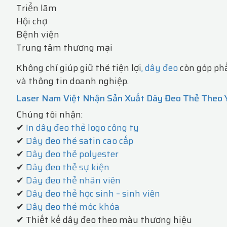
Triển lãm
Hội chợ
Bệnh viện
Trung tâm thương mại
Không chỉ giúp giữ thẻ tiện lợi
, dây đeo
còn góp phầ
và thông tin doanh nghiệp.
Laser Nam Việt Nhận Sản Xuất Dây Đeo Thẻ Theo 
Chúng tôi nhận:
✔
In dây đeo thẻ logo công ty
✔
Dây đeo thẻ satin cao cấp
✔
Dây đeo thẻ polyester
✔
Dây đeo thẻ sự kiện
✔
Dây đeo thẻ nhân viên
✔
Dây đeo thẻ học sinh – sinh viên
✔
Dây đeo thẻ móc khóa
✔ Thiết kế dây đeo theo màu thương hiệu