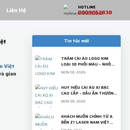
HOTLINE
Liên Hệ
0909052838
iệt
Tin tức mới
TRÂM CÀI ÁO LOGO KIM
LOẠI 3D PHỐI MÀU – NHỎ
m Việt
GỌN, SANG TRỌNG, ĐẬM
MON 08, 2026
và giao
DẤU ẤN THƯƠNG HIỆU!
HUY HIỆU CÀI ÁO XI BẠC
CAO CẤP - DẤU ẤN THƯƠNG
HIỆU TINH TẾ TỪ LASER
MON 08, 2026
NAM VIỆT
KHÁCH MUỐN CHỈNH TỪ A
ĐẾN Z? LASER NAM VIỆT
VẪN LÀM TỚI KHI BẠN ƯNG