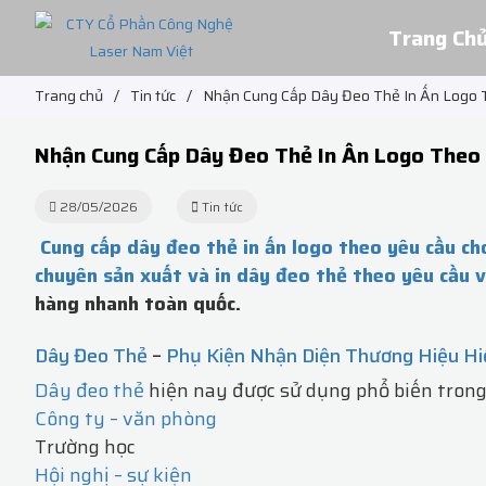
Trang Ch
Trang chủ
/
Tin tức
/
Nhận Cung Cấp Dây Đeo Thẻ In Ấn Logo T
Nhận Cung Cấp Dây Đeo Thẻ In Ấn Logo Theo 
28/05/2026
Tin tức
Cung cấp dây đeo thẻ in ấn logo theo yêu cầu ch
chuyên sản xuất và in dây đeo thẻ theo yêu cầu 
hàng nhanh toàn quốc.
Dây Đeo Thẻ
–
Phụ Kiện Nhận Diện Thương Hiệu Hi
Dây đeo thẻ
hiện nay được sử dụng phổ biến trong
Công ty – văn phòng
Trường học
Hội nghị – sự kiện