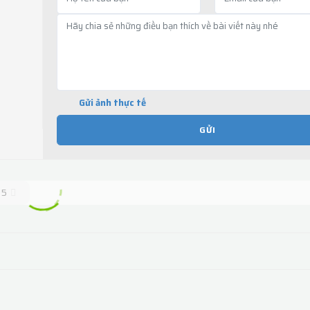
Gửi ảnh thực tế
GỬI
5