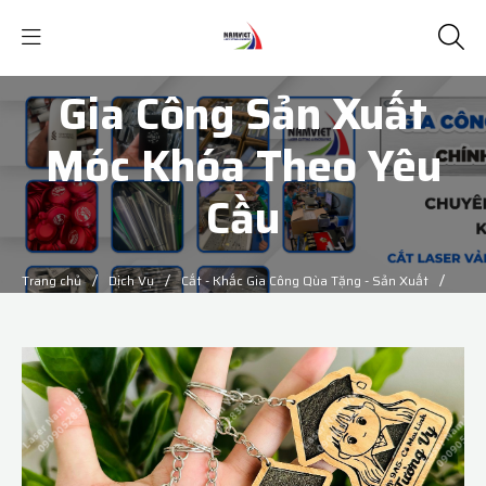
Gia Công Sản Xuất
Móc Khóa Theo Yêu
Cầu
/
/
/
Trang chủ
Dịch Vụ
Cắt - Khắc Gia Công Qùa Tặng - Sản Xuất
Gia Công Sản Xuất Móc Khóa Theo Yêu Cầu