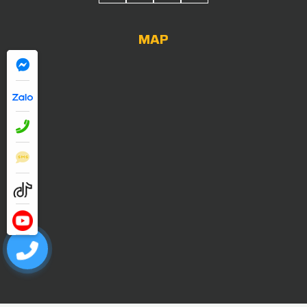
MAP
0909052838