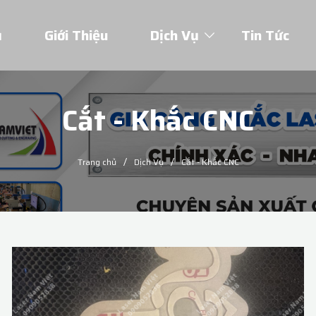
ủ
Giới Thiệu
Dịch Vụ
Tin Tức
Cắt - Khắc CNC
/
/
Trang chủ
Dịch Vụ
Cắt - Khắc CNC