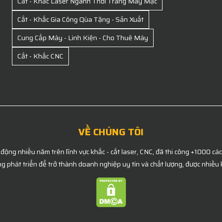
Cắt - Khắc Laser Ngành Thời Trang May Mặc
Cắt - Khắc Gia Công Qùa Tặng - Sản Xuất
Cung Cấp Máy - Linh Kiện - Cho Thuê Máy
Cắt - Khắc CNC
VỀ CHÚNG TÔI
 động nhiều năm trên lĩnh vực khắc - cắt laser, CNC, đã thi công +1000 cá
g phát triển để trở thành doanh nghiệp uy tín và chất lượng, được nhiều 