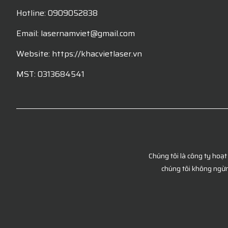
Hotline: 0909052838
Email: lasernamviet@gmail.com
Website: https://khacvietlaser.vn
MST: 0313684541
Chúng tôi là công ty hoạt
chúng tôi không ngừn