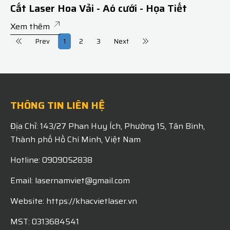
Cắt Laser Hoa Vải - Aó cưới - Họa Tiết
Xem thêm
Prev
1
2
3
Next
THÔNG TIN LIÊN HỆ
Địa Chỉ: 143/27 Phan Huy Ích, Phường 15, Tân Bình,
Thành phố Hồ Chí Minh, Việt Nam
Hotline: 0909052838
Email: lasernamviet@gmail.com
Website: https://khacvietlaser.vn
MST: 0313684541