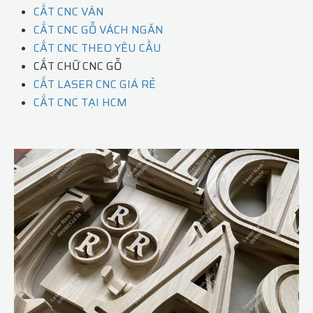
CẮT CNC VÁN
CẮT CNC GỖ VÁCH NGĂN
CẮT CNC THEO YÊU CẦU
CẮT CHỮ CNC GỖ
CẮT LASER CNC GIÁ RẺ
CẮT CNC TẠI HCM