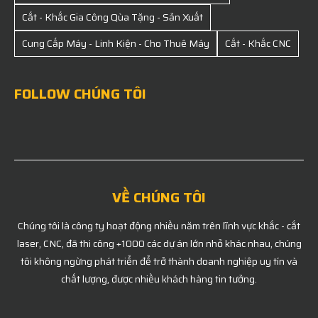
Cắt - Khắc Gia Công Qùa Tặng - Sản Xuất
Cung Cấp Máy - Linh Kiện - Cho Thuê Máy
Cắt - Khắc CNC
FOLLOW CHÚNG TÔI
VỀ CHÚNG TÔI
Chúng tôi là công ty hoạt động nhiều năm trên lĩnh vực khắc - cắt
laser, CNC, đã thi công +1000 các dự án lớn nhỏ khác nhau, chúng
tôi không ngừng phát triển để trở thành doanh nghiệp uy tín và
chất lượng, được nhiều khách hàng tin tưởng.