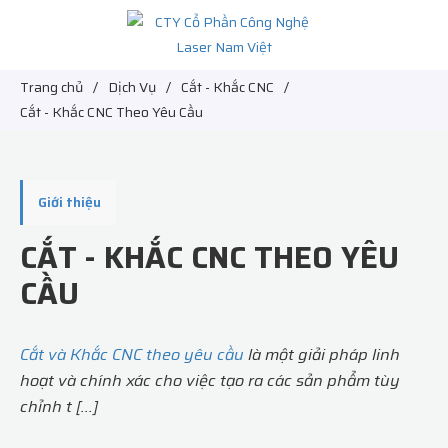
Trang chủ
/
Dịch Vụ
/
Cắt - Khắc CNC
/
Cắt - Khắc CNC Theo Yêu Cầu
Giới thiệu
CẮT - KHẮC CNC THEO YÊU
CẦU
Cắt và Khắc CNC theo yêu cầu
là một giải pháp linh
hoạt và chính xác cho việc tạo ra các sản phẩm tùy
chỉnh t [...]