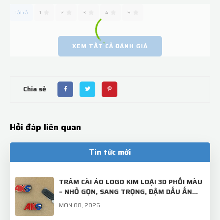
Tất cả
1
2
3
4
5
XEM TẤT CẢ ĐÁNH GIÁ
Chia sẻ
Hỏi đáp liên quan
Tin tức mới
TRÂM CÀI ÁO LOGO KIM LOẠI 3D PHỐI MÀU
– NHỎ GỌN, SANG TRỌNG, ĐẬM DẤU ẤN
THƯƠNG HIỆU!
MON 08, 2026