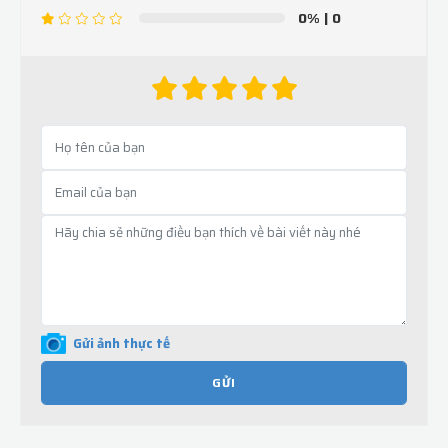
0%
| 0
Gửi ảnh thực tế
GỬI