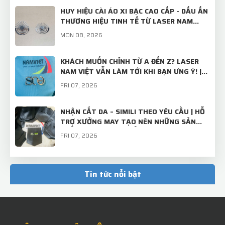
HUY HIỆU CÀI ÁO XI BẠC CAO CẤP - DẤU ẤN
THƯƠNG HIỆU TINH TẾ TỪ LASER NAM
VIỆT
MON 08, 2026
KHÁCH MUỐN CHỈNH TỪ A ĐẾN Z? LASER
NAM VIỆT VẪN LÀM TỚI KHI BẠN ƯNG Ý! |
TRÂM CÀI ÁO THIẾT KẾ RIÊNG
FRI 07, 2026
NHẬN CẮT DA – SIMILI THEO YÊU CẦU | HỖ
TRỢ XƯỞNG MAY TẠO NÊN NHỮNG SẢN
PHẨM CHỈN CHU, CHUẨN ĐẸP
FRI 07, 2026
TẤM INOX BÌNH THƯỜNG – KHI QUA TAY
LASER NAM VIỆT SẼ TRỞ THÀNH "BỘ MẶT"
Tin tức nổi bật
CHUYÊN NGHIỆP CỦA THƯƠNG HIỆU!
MON 07, 2026