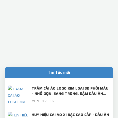
Tin tức mới
TRÂM CÀI ÁO LOGO KIM LOẠI 3D PHỐI MÀU
– NHỎ GỌN, SANG TRỌNG, ĐẬM DẤU ẤN
THƯƠNG HIỆU!
MON 08, 2026
HUY HIỆU CÀI ÁO XI BẠC CAO CẤP - DẤU ẤN