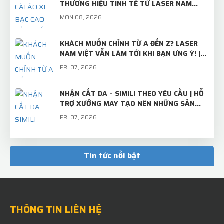
THƯƠNG HIỆU TINH TẾ TỪ LASER NAM
VIỆT
MON 08, 2026
KHÁCH MUỐN CHỈNH TỪ A ĐẾN Z? LASER
NAM VIỆT VẪN LÀM TỚI KHI BẠN ƯNG Ý! |
TRÂM CÀI ÁO THIẾT KẾ RIÊNG
FRI 07, 2026
NHẬN CẮT DA – SIMILI THEO YÊU CẦU | HỖ
TRỢ XƯỞNG MAY TẠO NÊN NHỮNG SẢN
PHẨM CHỈN CHU, CHUẨN ĐẸP
FRI 07, 2026
TẤM INOX BÌNH THƯỜNG – KHI QUA TAY
LASER NAM VIỆT SẼ TRỞ THÀNH "BỘ MẶT"
Tin tức nổi bật
CHUYÊN NGHIỆP CỦA THƯƠNG HIỆU!
MON 07, 2026
THÔNG TIN LIÊN HỆ