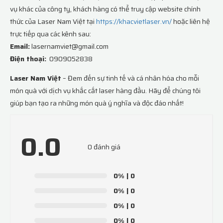
vụ khác của công ty, khách hàng có thể truy cập website chính
thức của Laser Nam Việt tại
https://khacvietlaser.vn/
hoặc liên hệ
trực tiếp qua các kênh sau:
Email:
lasernamviet@gmail.com
Điện thoại:
0909052838
Laser Nam Việt
– Đem đến sự tinh tế và cá nhân hóa cho mỗi
món quà với dịch vụ khắc cắt laser hàng đầu. Hãy để chúng tôi
giúp bạn tạo ra những món quà ý nghĩa và độc đáo nhất!
0.0
0 đánh giá
0%
| 0
0%
| 0
0%
| 0
0%
| 0