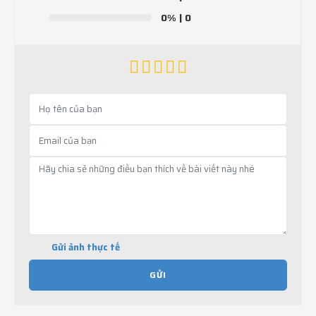
0%
| 0
Gửi ảnh thực tế
GỬI