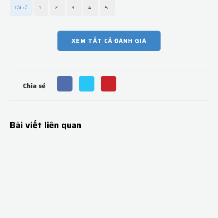
Tất cả
1
2
3
4
5
XEM TẤT CẢ ĐÁNH GIÁ
Chia sẻ
Bài viết liên quan