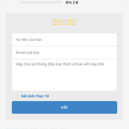
0%
| 0
Gửi ảnh thực tế
GỬI