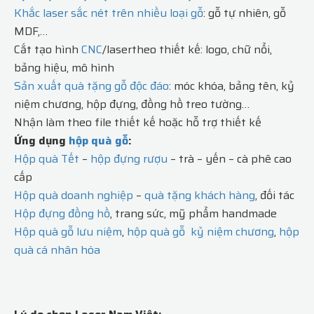
Khắc laser sắc nét trên nhiều loại gỗ
: gỗ tự nhiên, gỗ
MDF,…
Cắt tạo hình
CNC
/lasertheo thiết kế: logo, chữ nổi,
bảng hiệu, mô hình
Sản xuất quà tặng gỗ độc đáo
: móc khóa, bảng tên, kỷ
niệm chương, hộp đựng, đồng hồ treo tường…
Nhận làm theo file thiết kế hoặc hỗ trợ thiết kế
Ứng dụng
hộp quà gỗ
:
Hộp quà Tết
–
hộp đựng rượu
– trà – yến – cà phê cao
cấp
Hộp quà doanh nghiệp
–
quà tặng khách hàng
, đối tác
Hộp đựng đồng hồ
, trang sức, mỹ phẩm handmade
Hộp quà gỗ lưu niệm
,
hộp quà gỗ kỷ niệm chương
,
hộp
quà cá nhân hóa