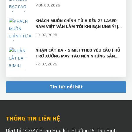
VIỆT
MON 08, 2026
KHÁCH MUỐN CHỈNH TỪ A ĐẾN Z? LASER
NAM VIỆT VẪN LÀM TỚI KHI BẠN ƯNG Ý! |
TRÂM CÀI ÁO THIẾT KẾ RIÊNG
FRI 07, 2026
NHẬN CẮT DA – SIMILI THEO YÊU CẦU | HỖ
TRỢ XƯỞNG MAY TẠO NÊN NHỮNG SẢN
PHẨM CHỈN CHU, CHUẨN ĐẸP
FRI 07, 2026
TẤM INOX BÌNH THƯỜNG – KHI QUA TAY
LASER NAM VIỆT SẼ TRỞ THÀNH "BỘ MẶT"
Tin tức nổi bật
CHUYÊN NGHIỆP CỦA THƯƠNG HIỆU!
MON 07, 2026
THÔNG TIN LIÊN HỆ
Địa Chỉ: 143/27 Phan Huy Ích, Phường 15, Tân Bình,