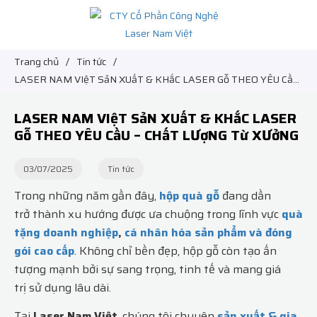
Trang chủ
/
Tin tức
/
LASER NAM VIệT SảN XUấT & KHắC LASER Gỗ THEO YÊU CầU
– CHấT LƯợNG Từ XƯởNG
LASER NAM VIệT SảN XUấT & KHắC LASER
Gỗ THEO YÊU CầU – CHấT LƯợNG Từ XƯởNG
03/07/2025
Tin tức
Trong những năm gần đây,
h
ộ
p quà g
ỗ
đang dần
trở thành xu hướng được ưa chuộng trong lĩnh vực
quà
t
ặ
ng doanh nghi
ệ
p
,
cá nhân hóa s
ả
n ph
ẩ
m và đóng
gói cao c
ấ
p
. Không chỉ bền đẹp, hộp gỗ còn tạo ấn
tượng mạnh bởi sự sang trọng, tinh tế và mang giá
trị sử dụng lâu dài.
Tại
Laser Nam Việt
, chúng tôi chuyên
sản xuất & gia