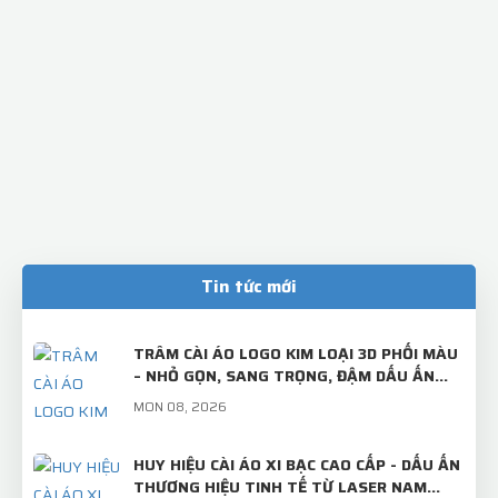
Tin tức mới
TRÂM CÀI ÁO LOGO KIM LOẠI 3D PHỐI MÀU
– NHỎ GỌN, SANG TRỌNG, ĐẬM DẤU ẤN
THƯƠNG HIỆU!
MON 08, 2026
HUY HIỆU CÀI ÁO XI BẠC CAO CẤP - DẤU ẤN
THƯƠNG HIỆU TINH TẾ TỪ LASER NAM