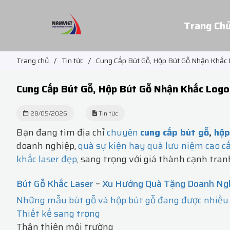
Trang Ch
Trang chủ
/
Tin tức
/
Cung Cấp Bút Gỗ, Hộp Bút Gỗ Nhận Khắc 
Cung Cấp Bút Gỗ, Hộp Bút Gỗ Nhận Khắc Logo
28/05/2026
Tin tức
Bạn đang tìm địa chỉ
chuyên
cung cấp bút gỗ
,
hộp
doanh nghiệp,
quà sự kiện hay quà lưu niệm cao c
khắc laser đẹp
, sang trọng với giá thành cạnh tran
Bút Gỗ Khắc Laser
–
Xu Hướng Quà Tặng Doanh Ng
Những mẫu bút gỗ và hộp bút gỗ đang được nhiều
Thiết kế sang trọng
Thân thiện môi trường