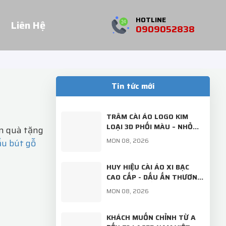
HOTLINE
Liên Hệ
0909052838
Tin tức mới
TRÂM CÀI ÁO LOGO KIM
LOẠI 3D PHỐI MÀU – NHỎ
m quà tặng
GỌN, SANG TRỌNG, ĐẬM
MON 08, 2026
ẫu bút gỗ
DẤU ẤN THƯƠNG HIỆU!
HUY HIỆU CÀI ÁO XI BẠC
CAO CẤP - DẤU ẤN THƯƠNG
HIỆU TINH TẾ TỪ LASER
MON 08, 2026
NAM VIỆT
KHÁCH MUỐN CHỈNH TỪ A