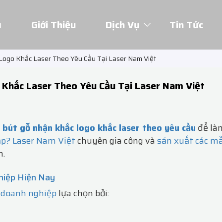
ủ
Giới Thiệu
Dịch Vụ
Tin Tức
Logo Khắc Laser Theo Yêu Cầu Tại Laser Nam Việt
 Khắc Laser Theo Yêu Cầu Tại Laser Nam Việt
 bút gỗ nhận khắc logo khắc laser theo yêu cầu
để là
ấp?
Laser Nam Việt
chuyên gia công và
sản xuất các m
h.
hiệp Hiện Nay
 doanh nghiệp
lựa chọn bởi: