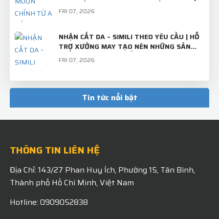
TRÂM CÀI ÁO THIẾT KẾ RIÊNG
FRI 07, 2026
NHẬN CẮT DA – SIMILI THEO YÊU CẦU | HỖ
TRỢ XƯỞNG MAY TẠO NÊN NHỮNG SẢN
PHẨM CHỈN CHU, CHUẨN ĐẸP
FRI 07, 2026
TẤM INOX BÌNH THƯỜNG – KHI QUA TAY
LASER NAM VIỆT SẼ TRỞ THÀNH "BỘ MẶT"
Tin tức nổi bật
CHUYÊN NGHIỆP CỦA THƯƠNG HIỆU!
MON 07, 2026
THÔNG TIN LIÊN HỆ
Địa Chỉ: 143/27 Phan Huy Ích, Phường 15, Tân Bình,
Thành phố Hồ Chí Minh, Việt Nam
Hotline: 0909052838