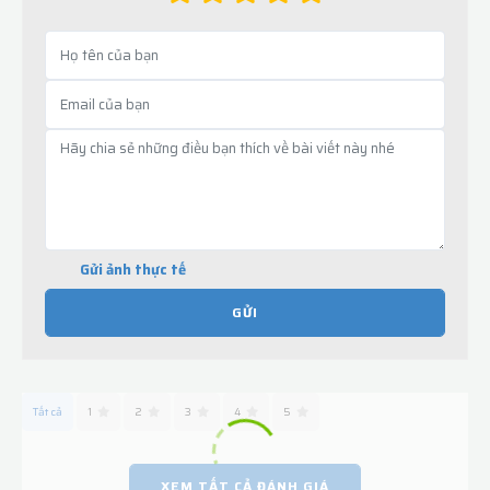
Gửi ảnh thực tế
GỬI
Tất cả
1
2
3
4
5
XEM TẤT CẢ ĐÁNH GIÁ