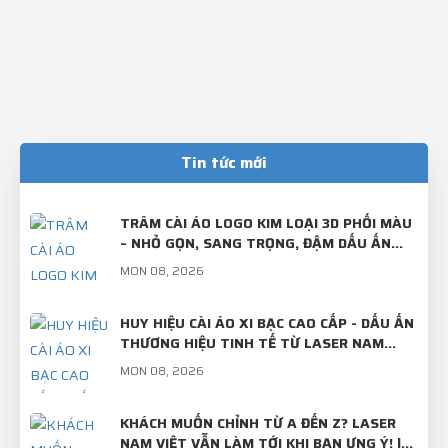
Tin tức mới
TRÂM CÀI ÁO LOGO KIM LOẠI 3D PHỐI MÀU
– NHỎ GỌN, SANG TRỌNG, ĐẬM DẤU ẤN
THƯƠNG HIỆU!
MON 08, 2026
HUY HIỆU CÀI ÁO XI BẠC CAO CẤP - DẤU ẤN
THƯƠNG HIỆU TINH TẾ TỪ LASER NAM
VIỆT
MON 08, 2026
KHÁCH MUỐN CHỈNH TỪ A ĐẾN Z? LASER
NAM VIỆT VẪN LÀM TỚI KHI BẠN ƯNG Ý! |