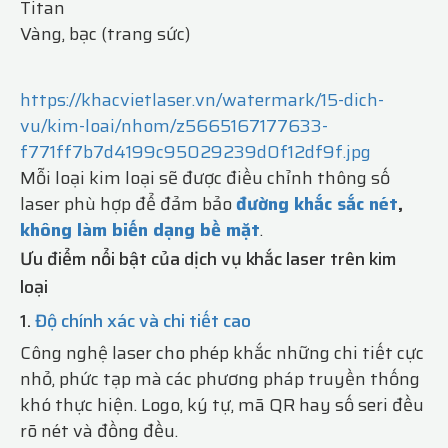
Titan
Vàng, bạc (trang sức)
https://khacvietlaser.vn/watermark/15-dich-
vu/kim-loai/nhom/z5665167177633-
f771ff7b7d4199c95029239d0f12df9f.jpg
Mỗi loại kim loại sẽ được điều chỉnh thông số
laser phù hợp để đảm bảo
đường khắc sắc nét
,
không làm biến dạng bề mặt
.
Ưu điểm nổi bật của dịch vụ khắc laser trên kim
loại
1.
Độ chính xác và chi tiết cao
Công nghệ laser cho phép khắc những chi tiết cực
nhỏ, phức tạp mà các phương pháp truyền thống
khó thực hiện. Logo, ký tự, mã QR hay số seri đều
rõ nét và đồng đều.