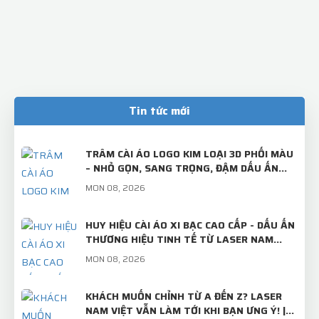
Tin tức mới
TRÂM CÀI ÁO LOGO KIM LOẠI 3D PHỐI MÀU
– NHỎ GỌN, SANG TRỌNG, ĐẬM DẤU ẤN
THƯƠNG HIỆU!
MON 08, 2026
HUY HIỆU CÀI ÁO XI BẠC CAO CẤP - DẤU ẤN
THƯƠNG HIỆU TINH TẾ TỪ LASER NAM
VIỆT
MON 08, 2026
KHÁCH MUỐN CHỈNH TỪ A ĐẾN Z? LASER
NAM VIỆT VẪN LÀM TỚI KHI BẠN ƯNG Ý! |