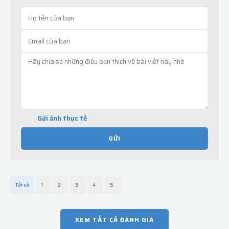
Gửi ảnh thực tế
GỬI
Tất cả
1
2
3
4
5
XEM TẤT CẢ ĐÁNH GIÁ