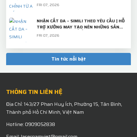
TRÂM CÀI ÁO THIẾT KẾ RIÊNG
FRI 07, 2026
NHẬN CẮT DA – SIMILI THEO YÊU CẦU | HỖ
TRỢ XƯỞNG MAY TẠO NÊN NHỮNG SẢN
PHẨM CHỈN CHU, CHUẨN ĐẸP
FRI 07, 2026
TẤM INOX BÌNH THƯỜNG – KHI QUA TAY
LASER NAM VIỆT SẼ TRỞ THÀNH "BỘ MẶT"
Tin tức nổi bật
CHUYÊN NGHIỆP CỦA THƯƠNG HIỆU!
MON 07, 2026
THÔNG TIN LIÊN HỆ
Địa Chỉ: 143/27 Phan Huy Ích, Phường 15, Tân Bình,
Thành phố Hồ Chí Minh, Việt Nam
Hotline: 0909052838
Email: lasernamviet@gmail.com